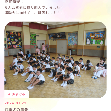
体育指導！
みんな真剣に取り組んでいました！
運動会に向けて、、頑張れ～！！！
# ゆきぐみ
2026.07.22
終業式の風景！