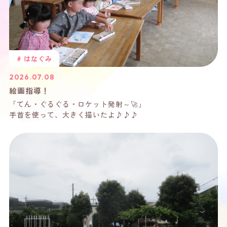
#
はなぐみ
2026.07.08
絵画指導！
「てん・ぐるぐる・ロケット発射～🚀」
手首を使って、大きく描いたよ♪♪♪