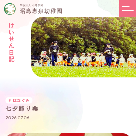
けいせん日記
# はなぐみ
七夕飾り🎋
2026.07.06