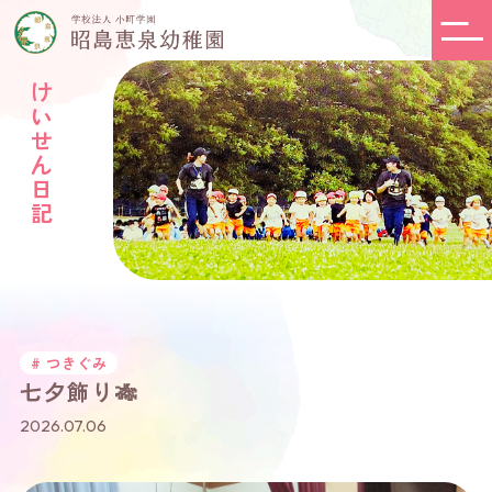
けいせん日記
# つきぐみ
七夕飾り🎋
2026.07.06